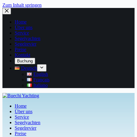
Zum Inhalt springen
Home
Über uns
Service
Segelyachten
Segelrevier
Preise
Kontakt
Buchung
Deutsch
English
Français
Italiano
Home
Über uns
Service
Segelyachten
Segelrevier
Preise