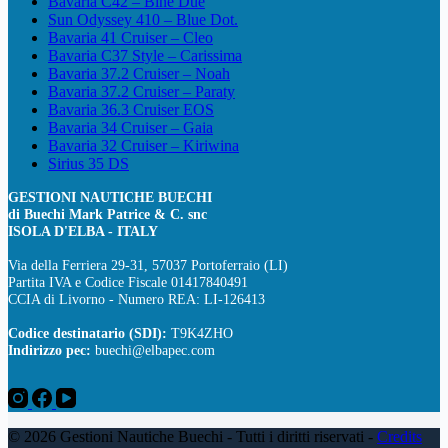
Bavaria C42 – Bine Due
Sun Odyssey 410 – Blue Dot.
Bavaria 41 Cruiser – Cleo
Bavaria C37 Style – Carissima
Bavaria 37.2 Cruiser – Noah
Bavaria 37.2 Cruiser – Paraty
Bavaria 36.3 Cruiser EOS
Bavaria 34 Cruiser – Gaia
Bavaria 32 Cruiser – Kiriwina
Sirius 35 DS
GESTIONI NAUTICHE BUECHI
di Buechi Mark Patrice & C. snc
ISOLA D'ELBA - ITALY
Via della Ferriera 29-31, 57037 Portoferraio (LI)
Partita IVA e Codice Fiscale 01417840491
CCIA di Livorno - Numero REA: LI-126413
Codice destinatario (SDI):
T9K4ZHO
Indirizzo pec:
buechi@elbapec.com
© 2026 Gestioni Nautiche Buechi - Tutti i diritti riservati -
Credits