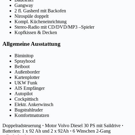
Gangway
2 fl. Gasherd mit Backofen
Nirospüle doppelt
Kompl. Kücheneinrichtung
Stereo-Radio mit CD/DVD/MP3 –Spieler
Kopfkissen & Decken
Allgemeine Ausstattung
Biminitop
Sprayhood
Beiboot
Außenborder
Kartenplotter
UKW Funk
AIS Empfänger
Autopilot
Cockpittisch
Elektr. Ankerwinsch
Bugstrahlruder
Komfortmatratzen
Doppelradsteuerung
·
Motor Volvo Diesel 30 PS mit Saildrive
·
Batterien: 1 x 92 Ah und 2 x 92Ah
·
6 Winschen 2-Gang