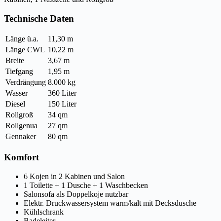
Technische Daten
Länge ü.a.
11,30 m
Länge CWL
10,22 m
Breite
3,67 m
Tiefgang
1,95 m
Verdrängung
8.000 kg
Wasser
360 Liter
Diesel
150 Liter
Rollgroß
34 qm
Rollgenua
27 qm
Gennaker
80 qm
Komfort
6 Kojen in 2 Kabinen und Salon
1 Toilette + 1 Dusche + 1 Waschbecken
Salonsofa als Doppelkoje nutzbar
Elektr. Druckwassersystem warm/kalt mit Decksdusche
Kühlschrank
Badeleiter