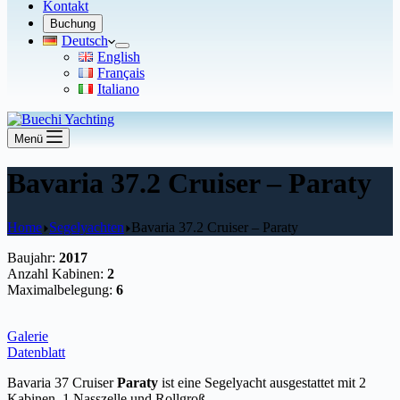
Kontakt
Buchung
Deutsch
English
Français
Italiano
Menü
Bavaria 37.2 Cruiser – Paraty
Home
Segelyachten
Bavaria 37.2 Cruiser – Paraty
Baujahr:
2017
Anzahl Kabinen:
2
Maximalbelegung:
6
Galerie
Datenblatt
Bavaria 37 Cruiser
Paraty
ist eine Segelyacht ausgestattet mit 2
Kabinen, 1 Nasszelle und Rollgroß