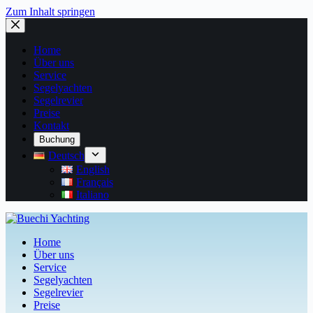
Zum Inhalt springen
Home
Über uns
Service
Segelyachten
Segelrevier
Preise
Kontakt
Buchung
Deutsch
English
Français
Italiano
Home
Über uns
Service
Segelyachten
Segelrevier
Preise