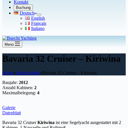
Kontakt
Buchung
Deutsch
English
Français
Italiano
Menü
Bavaria 32 Cruiser – Kiriwina
Home
Segelyachten
Bavaria 32 Cruiser – Kiriwina
Baujahr:
2012
Anzahl Kabinen:
2
Maximalbelegung:
4
Galerie
Datenblatt
Bavaria 32 Cruiser
Kiriwina
ist eine Segelyacht ausgestattet mit 2
Kabinen, 1 Nasszelle und Rollgroß