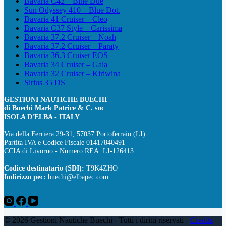
Bavaria C42 – Bine Due
Sun Odyssey 410 – Blue Dot.
Bavaria 41 Cruiser – Cleo
Bavaria C37 Style – Carissima
Bavaria 37.2 Cruiser – Noah
Bavaria 37.2 Cruiser – Paraty
Bavaria 36.3 Cruiser EOS
Bavaria 34 Cruiser – Gaia
Bavaria 32 Cruiser – Kiriwina
Sirius 35 DS
GESTIONI NAUTICHE BUECHI
di Buechi Mark Patrice & C. snc
ISOLA D'ELBA - ITALY
Via della Ferriera 29-31, 57037 Portoferraio (LI)
Partita IVA e Codice Fiscale 01417840491
CCIA di Livorno - Numero REA: LI-126413
Codice destinatario (SDI):
T9K4ZHO
Indirizzo pec:
buechi@elbapec.com
© 2026 Gestioni Nautiche Buechi - Tutti i diritti riservati -
Credits