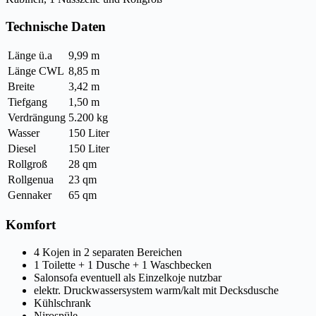
Technische Daten
Länge ü.a
9,99 m
Länge CWL
8,85 m
Breite
3,42 m
Tiefgang
1,50 m
Verdrängung
5.200 kg
Wasser
150 Liter
Diesel
150 Liter
Rollgroß
28 qm
Rollgenua
23 qm
Gennaker
65 qm
Komfort
4 Kojen in 2 separaten Bereichen
1 Toilette + 1 Dusche + 1 Waschbecken
Salonsofa eventuell als Einzelkoje nutzbar
elektr. Druckwassersystem warm/kalt mit Decksdusche
Kühlschrank
Nirospüle